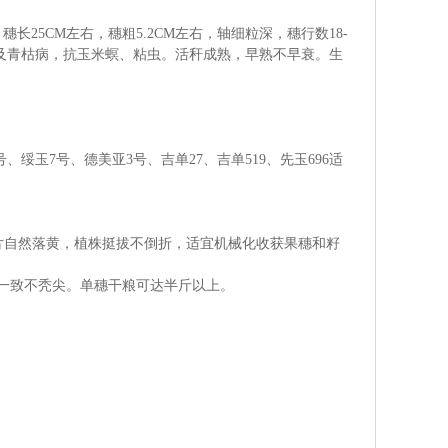
穗长25CM左右，穗粗5.2CM左右，轴细粒深，穗行数18-
及青枯病，抗玉米螟、粘虫。活秆成熟，早熟不早衰。生
绥玉7号、德美亚3号、吉单27、吉单519、先玉696适
片自然落黄，植株挺拔不倒折，适宜机械化收获果穗和籽
均匀一致不秃尖。单穗干粮可达半斤以上。