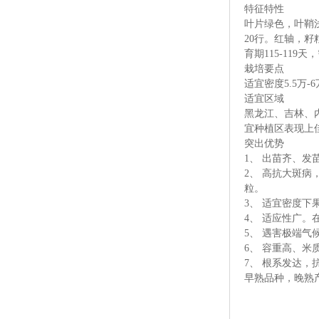
特征特性
叶片绿色，叶鞘浅
20行。红轴，
育期115-119天
栽培要点
适宜密度5.5万
适宜区域
黑龙江、吉林、内
宜种植区表现上
突出优势
1、 出苗齐、
2、 高抗大斑
粒。
3、 适宜密度下
4、 适应性广。
5、 遇害极端气
6、 容重高、米
7、 根系发达，
早熟品种，晚熟产