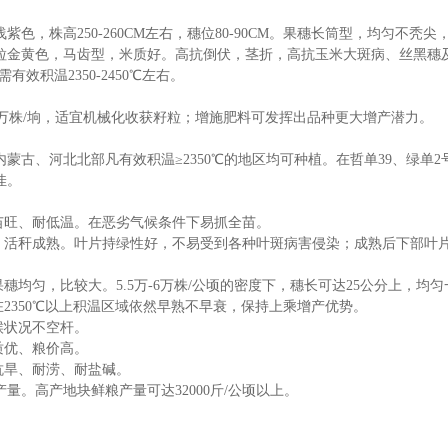
紫色，株高250-260CM左右，穗位80-90CM。果穗长筒型，均匀不秃尖，
籽粒金黄色，马齿型，米质好。高抗倒伏，茎折，高抗玉米大斑病、丝黑穗
，需有效积温2350-2450℃左右。
-6万株/垧，适宜机械化收获籽粒；增施肥料可发挥出品种更大增产潜力。
蒙古、河北北部凡有效积温≥2350℃的地区均可种植。在哲单39、绿单2号、
佳。
发苗旺、耐低温。在恶劣气候条件下易抓全苗。
病，活秆成熟。叶片持绿性好，不易受到各种叶斑病害侵染；成熟后下部叶
果穗均匀，比较大。5.5万-6万株/公顷的密度下，穗长可达25公分上，
在2350℃以上积温区域依然早熟不早衰，保持上乘增产优势。
候状况不空杆。
质优、粮价高。
抗旱、耐涝、耐盐碱。
量。高产地块鲜粮产量可达32000斤/公顷以上。