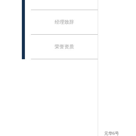
经理致辞
荣誉资质
元华6号