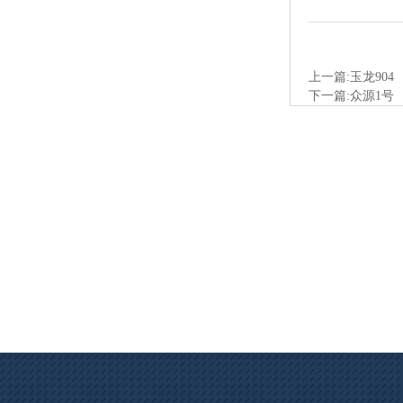
上一篇:玉龙904
下一篇:众源1号