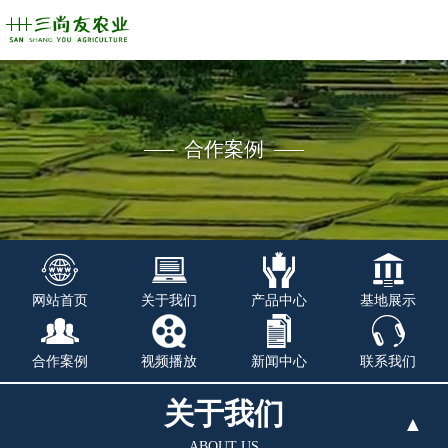
合作案例
网站首页
关于我们
产品中心
基地展示
合作案例
视频播放
新闻中心
联系我们
关于我们
▲
ABOUT US